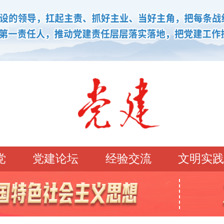
党
党建论坛
经验交流
文明实践
学习园地
理论强党
党建论坛
先锋模范
学史明理
经典常读