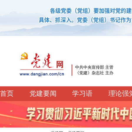
中共中央宣传部 主管
《党建》杂志社 主办
首页
党建要闻
学习语
理论强
党建要闻
学习语
党建网微平台
机关党建
校园党建
企业党建