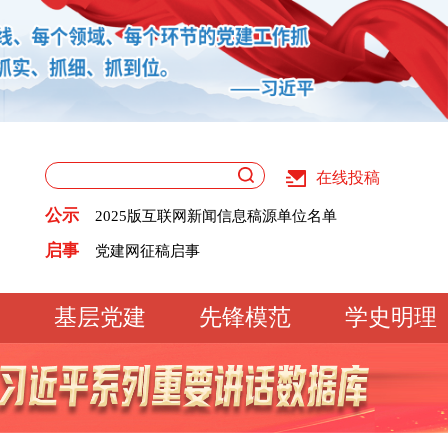
在线投稿
关于版权和用稿问题的声明
《党建》杂志征稿启事
公示
2025版互联网新闻信息稿源单位名单
党建网征稿启事
关于版权和用稿问题的声明
启事
《党建》杂志征稿启事
2025版互联网新闻信息稿源单位名单
党建网征稿启事
基层党建
先锋模范
学史明理
工作动态
经验交流
文明实践
基
文化大观
专题库