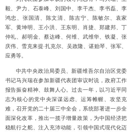
毅、尹力、石泰峰、刘国中、李干杰、李书磊、李
鸿忠、张国清、陈文清、陈吉宁、陈敏尔、袁家
军、黄坤明、王小洪、王东明、肖捷、郑建邦、丁
仲礼、郝明金、蔡达峰、何维、武维华、铁凝、张
庆伟、雪克来提·扎克尔、吴政隆、谌贻琴、张军、
应勇等。
中共中央政治局委员、新疆维吾尔自治区党委
书记马兴瑞在参加新疆代表团审议时说，政府工作
报告振奋精神、鼓舞人心。过去一年，以习近平同
志为核心的党中央深谋远虑、运筹帷幄、攻坚克
难，召开党的二十届三中全会，系统部署进一步全
面深化改革，推出一揽子增量政策，为中国经济把
稳航行之舵、注入充沛动能，引领中国式现代化迈