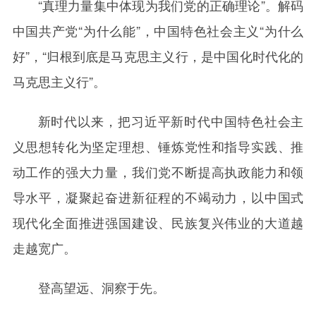
“真理力量集中体现为我们党的正确理论”。解码
中国共产党“为什么能”，中国特色社会主义“为什么
好”，“归根到底是马克思主义行，是中国化时代化的
马克思主义行”。
新时代以来，把习近平新时代中国特色社会主
义思想转化为坚定理想、锤炼党性和指导实践、推
动工作的强大力量，我们党不断提高执政能力和领
导水平，凝聚起奋进新征程的不竭动力，以中国式
现代化全面推进强国建设、民族复兴伟业的大道越
走越宽广。
登高望远、洞察于先。