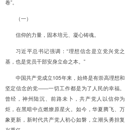
卷”。
（一）
信仰的力量，固本培元、凝心铸魂。
习近平总书记强调：“理想信念是立党兴党之
基，也是党员干部安身立命之本。”
中国共产党成立105年来，始终是有崇高理想和
坚定信念的党——一切工作都是为了人民的幸福。
曾经，神州陆沉、前路未卜，共产党人以信仰为
炬，在黑暗中点燃燎原星火。如今，华夏腾飞、万
象更新，新时代共产党人初心如磐，立潮头勇担复
兴重任。