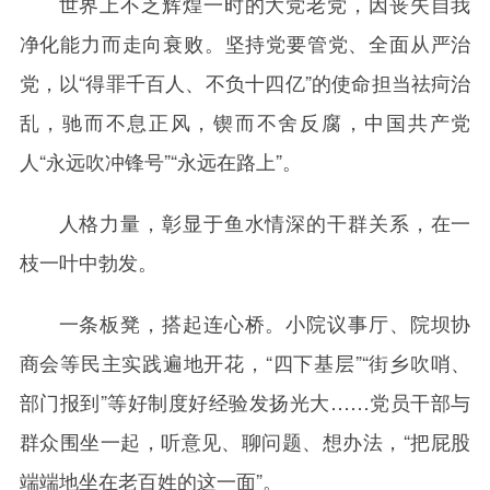
世界上不乏辉煌一时的大党老党，因丧失自我
净化能力而走向衰败。坚持党要管党、全面从严治
党，以“得罪千百人、不负十四亿”的使命担当祛疴治
乱，驰而不息正风，锲而不舍反腐，中国共产党
人“永远吹冲锋号”“永远在路上”。
人格力量，彰显于鱼水情深的干群关系，在一
枝一叶中勃发。
一条板凳，搭起连心桥。小院议事厅、院坝协
商会等民主实践遍地开花，“四下基层”“街乡吹哨、
部门报到”等好制度好经验发扬光大……党员干部与
群众围坐一起，听意见、聊问题、想办法，“把屁股
端端地坐在老百姓的这一面”。