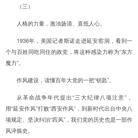
（三）
人格的力量，激浊扬清、直抵人心。
1936年，美国记者斯诺走进延安窑洞，看到一
个与百姓同吃同住的政党，将这种感染力称为“东方
魔力”。
作风建设，读懂百年大党的一把“钥匙”。
从革命战争年代提出“三大纪律八项注意”，
用“延安作风”打败“西安作风”，到新时代出台中央八
项规定、坚决纠治“四风”，我们党的历史也是一部作
风淬炼史。