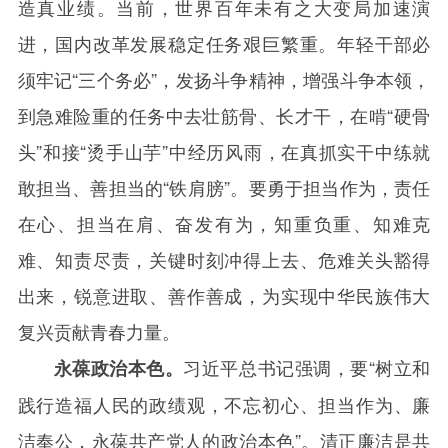
造真业绩。当前，世界百年未有之大变局加速演
进，国内改革发展稳定任务艰巨繁重。年轻干部必
须牢记“三个务必”，发扬斗争精神，增强斗争本领，
到急难险重的任务中去壮筋骨、长才干，在啃“硬骨
头”和接“烫手山芋”中经历风雨，在真抓实干中练就
敢担当、善担当的“铁肩膀”。要勇于担当作为，责任
在心、担当在肩、奋发有为，知重负重、知难克
难、知责尽责，关键时刻冲得上去、危难关头豁得
出来，锐意进取、善作善成，为实现中华民族伟大
复兴贡献青春力量。
习近平总书记强调，要“树立和
永葆政治本色。
践行造福人民的政绩观，不忘初心、担当作为、廉
洁奉公，永葆共产党人的政治本色”。清正廉洁是共