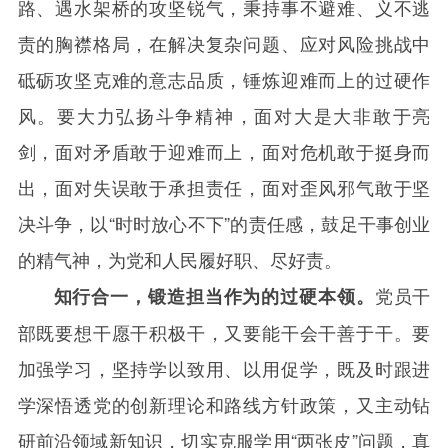
路、遇水架桥的攻坚锐气，秉持事不避难、义不逃
责的胸襟格局，在解决复杂问题、应对风险挑战中
砥砺攻坚克难的意志品质，锤炼迎难而上的过硬作
风。要大力弘扬斗争精神，面对大是大非敢于亮
剑，面对矛盾敢于迎难而上，面对危机敢于挺身而
出，面对失误敢于承担责任，面对歪风邪气敢于坚
决斗争，以“时时放心不下”的责任感，鼓足干事创业
的精气神，为党和人民履好职、尽好责。
党员干
知行合一，锻造担当作为的过硬本领。
部既要想干愿干积极干，又要能干会干善于干。要
加强学习，坚持学以致用、以用促学，既及时跟进
学深悟透党的创新理论和路线方针政策，又主动钻
研前沿领域新知识，切实克服学用“两张皮”问题，真