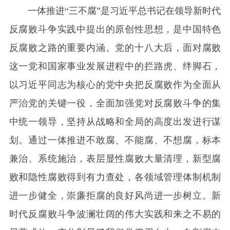
一体推进“三不腐”是习近平总书记在领导新时代
反腐败斗争实践中提出的原创性思想，是中国特色
反腐败之路的重要内涵。党的十八大后，面对腐败
这一党和国家事业发展进程中的拦路虎、绊脚石，
以习近平同志为核心的党中央把反腐败作为全面从
严治党的关键一役，全面加强党对反腐败斗争的集
中统一领导，坚持从战略和全局的高度出发进行谋
划。通过一体推进不敢腐、不能腐、不想腐，标本
兼治、系统施治，表层显性腐败大量清理，新型腐
败和隐性腐败得到有力查处，各领域管理体制机制
进一步健全，崇廉拒腐的良好风尚进一步树立。新
时代反腐败斗争波澜壮阔的伟大实践和来之不易的