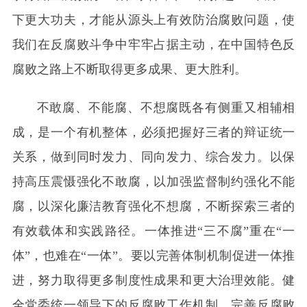
下更大功夫，才能从源头上有效防治腐败问题，使
我们在反腐败斗争中牢牢占据主动，在中国特色反
腐败之路上不断取得更多成果、更大胜利。
不敢腐、不能腐、不想腐既各有侧重又相辅相
成，是一个有机整体，必须把握好三者的辩证统一
关系，做到同时发力、同向发力、综合发力。以保
持高压震慑强化不敢腐，以加强监督制约强化不能
腐，以深化廉洁教育强化不想腐，不断探索三者的
有效载体和实践路径。一体推进“三不腐”重在“一
体”，也难在“一体”。要以完善体制机制促进一体推
进，努力取得更多制度性成果和更大治理效能。健
全党委统一领导下的反腐败工作机制，完善反腐败