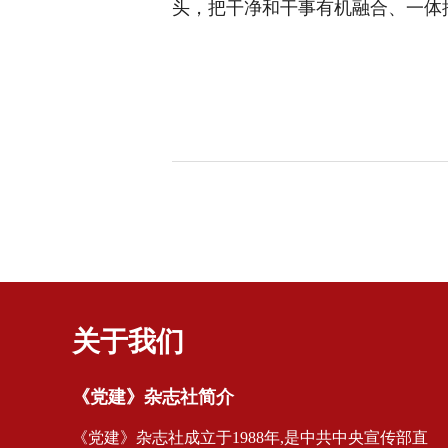
头，把干净和干事有机融合、一体
关于我们
《党建》杂志社简介
《党建》杂志社成立于1988年,是中共中央宣传部直