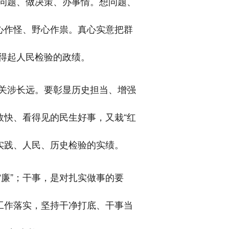
问题、做决策、办事情。想问题、
心作怪、野心作祟。真心实意把群
得起人民检验的政绩。
但关涉长远。要彰显历史担当、增强
效快、看得见的民生好事，又栽“红
起实践、人民、历史检验的实绩。
“廉”；干事，是对扎实做事的要
抓工作落实，坚持干净打底、干事当