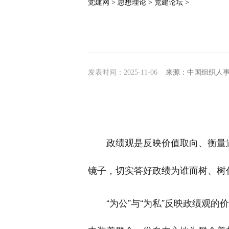
党建网 >
思想理论 >
党建论坛 >
发表时间：2025-11-06
来源：中国组织人
政绩观是反映价值取向、衡量
镜子，切实答好政绩为谁而树、树
“为公”与“为私”反映政绩观